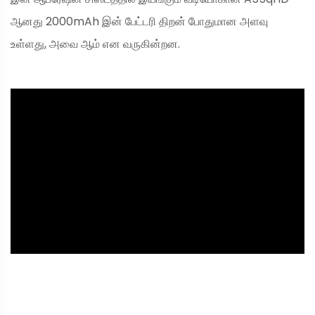
ஆனது 2000mAh இன் பேட்டரி திறன் போதுமான அளவு
உள்ளது, அவை ஆம் என வருகின்றன.
ad