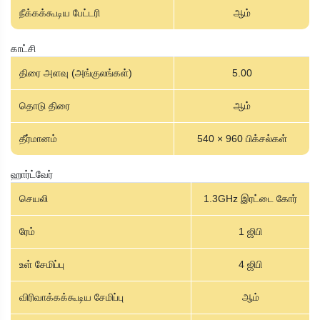
நீக்கக்கூடிய பேட்டரி
ஆம்
காட்சி
திரை அளவு (அங்குலங்கள்)
5.00
தொடு திரை
ஆம்
தீர்மானம்
540 × 960 பிக்சல்கள்
ஹார்ட்வேர்
செயலி
1.3GHz இரட்டை கோர்
ரேம்
1 ஜிபி
உள் சேமிப்பு
4 ஜிபி
விரிவாக்கக்கூடிய சேமிப்பு
ஆம்