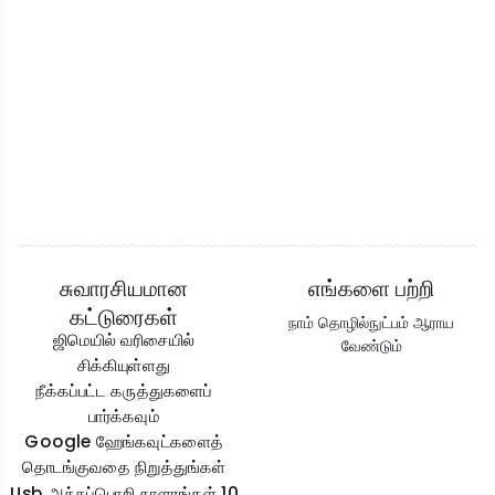
சுவாரசியமான
எங்களை பற்றி
கட்டுரைகள்
நாம் தொழில்நுட்பம் ஆராய
ஜிமெயில் வரிசையில்
வேண்டும்
சிக்கியுள்ளது
நீக்கப்பட்ட கருத்துகளைப்
பார்க்கவும்
Google ஹேங்கவுட்களைத்
தொடங்குவதை நிறுத்துங்கள்
Usb அச்சுப்பொறி சாளரங்கள் 10