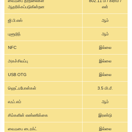
வைஃபை தரநிலைகள்
802.11 பி / கிராம் /
ஆதரிக்கப்படுகின்றன
என்
ஜி.பி.எஸ்
ஆம்
புளூடூத்
ஆம்
NFC
இல்லை
அகச்சிவப்பு
இல்லை
USB OTG
இல்லை
ஹெட்ஃபோன்கள்
3.5 மி.மீ.
எஃப்.எம்
ஆம்
சிம்களின் எண்ணிக்கை
இரண்டு
வைஃபை டைரக்ட்
இல்லை