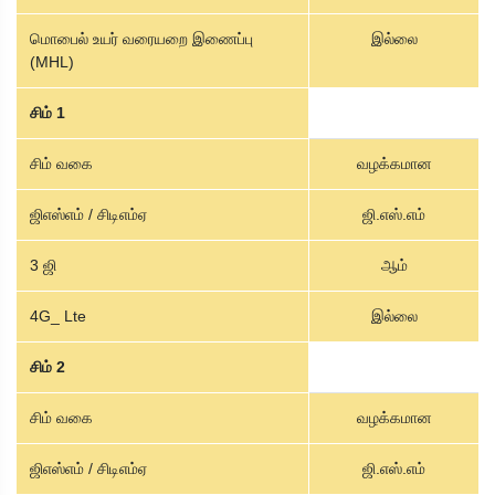
மொபைல் உயர் வரையறை இணைப்பு
இல்லை
(MHL)
சிம் 1
சிம் வகை
வழக்கமான
ஜிஎஸ்எம் / சிடிஎம்ஏ
ஜி.எஸ்.எம்
3 ஜி
ஆம்
4G_ Lte
இல்லை
சிம் 2
சிம் வகை
வழக்கமான
ஜிஎஸ்எம் / சிடிஎம்ஏ
ஜி.எஸ்.எம்