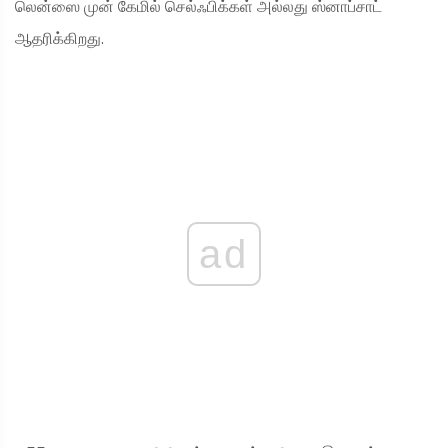
லென்ஸை முன் கேமில் செல்ஃபிக்கள் அல்லது ஸ்னாப்சாட்
ஆதரிக்கிறது.
ad