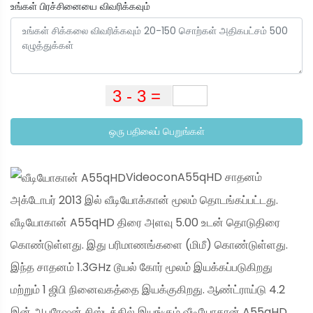
உங்கள் பிரச்சினையை விவரிக்கவும்
ஒரு பதிலைப் பெறுங்கள்
VideoconA55qHD சாதனம்
அக்டோபர் 2013 இல் வீடியோக்கான் மூலம் தொடங்கப்பட்டது.
வீடியோகான் A55qHD திரை அளவு 5.00 உடன் தொடுதிரை
கொண்டுள்ளது. இது பரிமாணங்களை (மிமீ) கொண்டுள்ளது.
இந்த சாதனம் 1.3GHz டூயல் கோர் மூலம் இயக்கப்படுகிறது
மற்றும் 1 ஜிபி நினைவகத்தை இயக்குகிறது. ஆண்ட்ராய்டு 4.2
இன் ஆபரேஷன் சிஸ்டத்தில் இயங்கும் வீடியோகான் A55qHD