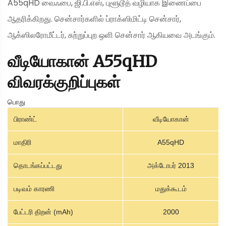
A55qHD வைஃபை, ஜி.பி.எஸ், புளூடூத் வழியாக இணைப்பை
ஆதரிக்கிறது. சென்சார்களில் ப்ராக்ஸிமிட்டி சென்சார்,
ஆக்ஸிலரோமீட்டர், சுற்றுப்புற ஒளி சென்சார் ஆகியவை அடங்கும்.
வீடியோகான் A55qHD
விவரக்குறிப்புகள்
பொது
பிராண்ட்
வீடியோகான்
மாதிரி
A55qHD
தொடங்கப்பட்டது
அக்டோபர் 2013
படிவம் காரணி
மதுக்கூடம்
பேட்டரி திறன் (mAh)
2000