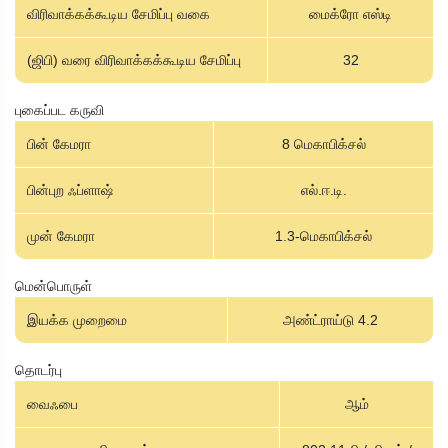
விரிவாக்கக்கூடிய சேமிப்பு வகை
மைக்ரோ எஸ்டி
(ஜிபி) வரை விரிவாக்கக்கூடிய சேமிப்பு
32
புகைப்பட கருவி
பின் கேமரா
8 மெகாபிக்சல்
பின்புற ஃப்ளாஷ்
எல்.ஈ.டி.
முன் கேமரா
1.3-மெகாபிக்சல்
மென்பொருள்
இயக்க முறைமை
அண்ட்ராய்டு 4.2
தொடர்பு
வைஃபை
ஆம்