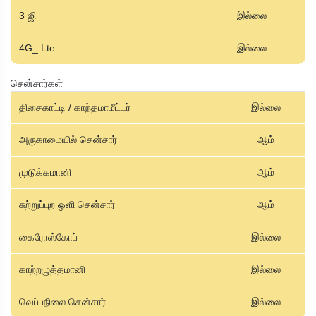
3 ஜி
இல்லை
4G_ Lte
இல்லை
சென்சார்கள்
திசைகாட்டி / காந்தமாமீட்டர்
இல்லை
அருகாமையில் சென்சார்
ஆம்
முடுக்கமானி
ஆம்
சுற்றுப்புற ஒளி சென்சார்
ஆம்
கைரோஸ்கோப்
இல்லை
காற்றழுத்தமானி
இல்லை
வெப்பநிலை சென்சார்
இல்லை